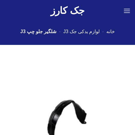
Ski
جک کارز
t
conten
خانه
-
لوازم یدکی جک J3
-
شلگیر جلو چپ J3