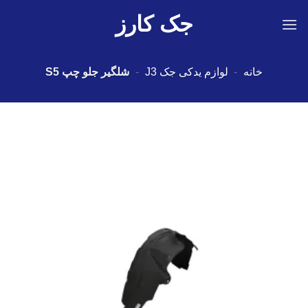
Ski
جک کارز
t
conten
خانه
-
لوازم یدکی جک J3
-
شلگیر جلو چپ S5