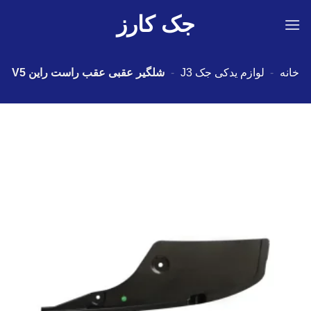
Ski
جک کارز
t
conten
خانه
-
لوازم یدکی جک J3
-
شلگیر عقبی عقب راست راین V5