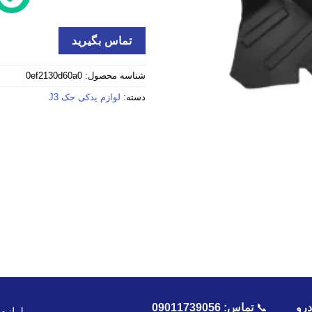
تماس بگیرید
شناسه محصول:
0ef2130d60a0
دسته:
لوازم یدکی جک J3
رو
📞
تماس:
09011739056
لوازم