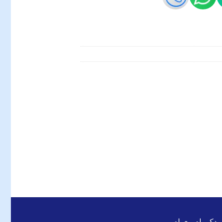
 یدکی ام وی ام