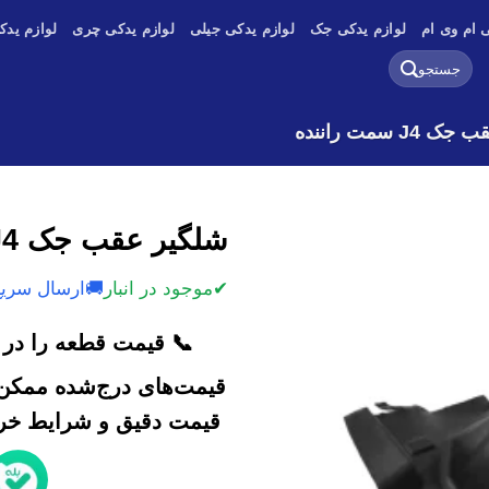
 ام وی ام
لوازم یدکی جک
لوازم یدکی جیلی
لوازم یدکی چری
لوازم یدک
جستجو
برای:
J4 سمت راننده
شلگیر عقب جک J4 سمت راننده
✔
موجود در انبار
🚚
ارسال سریع
📞 قیمت قطعه را در ک
قیمت‌های درج‌شده ممکن 
قیمت دقیق و شرایط خرید