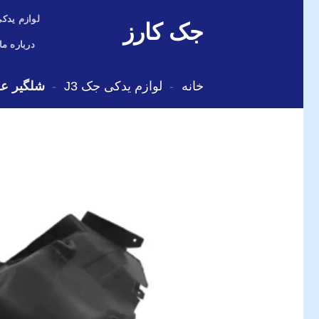
Skip
لوازم یدکی
جک کارز
to
content
درباره ما
خانه
-
لوازم یدکی جک J3
-
شلگیر عقب جک 