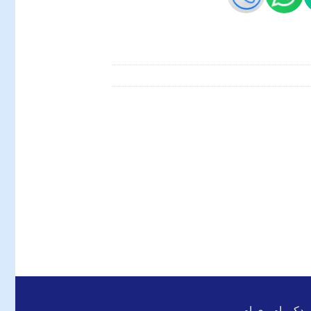
 یدکی ام وی ام