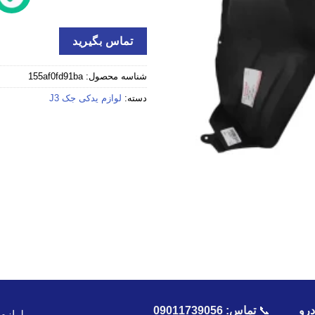
تماس بگیرید
شناسه محصول:
155af0fd91ba
دسته:
لوازم یدکی جک J3
رو
📞
تماس:
09011739056
لوازم