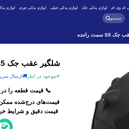
 ام وی ام
لوازم یدکی جک
لوازم یدکی جیلی
لوازم یدکی چری
لوازم یدک
جستجو
برای:
S5 سمت راننده
شلگیر عقب جک S5 سمت راننده
✔
موجود در انبار
🚚
ارسال سریع
📞 قیمت قطعه را در ک
قیمت‌های درج‌شده ممکن 
قیمت دقیق و شرایط خرید