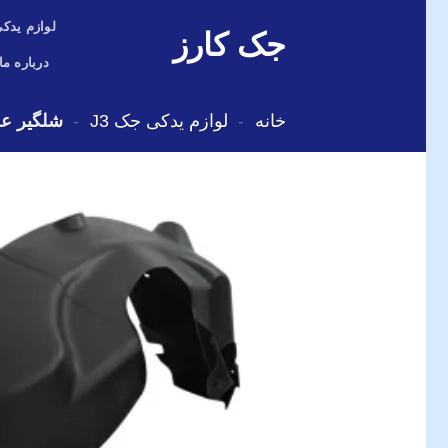
Skip
لوازم یدکی
جک کارز
to
content
درباره ما
خانه
-
لوازم یدکی جک J3
-
شلگیر عقب جک 