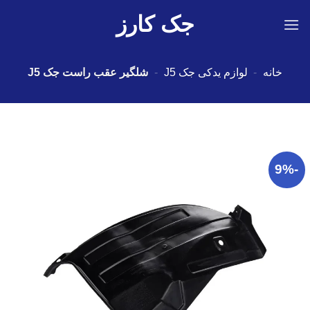
Ski
جک کارز
t
conten
خانه
-
لوازم یدکی جک J5
-
شلگیر عقب راست جک J5
-9%