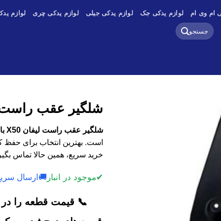
 ام وی ام
لوازم یدکی جک
لوازم یدکی جیلی
لوازم یدکی چری
لوازم یدک
جستجو
برای:
شلگیر عقب راست لیف
شلگیر عقب راست لیفان X50 با کیفیت اصلی، وارداتی و استوک
است. بهترین انتخاب برای حفظ کا
خرید سریع، همین حالا تماس بگیر
✔
موجود در انبار
🚚
ارسال سریع
📞 قیمت قطعه را در ک