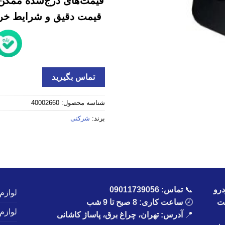
قیمت‌های درج‌شده ممکن 
قیمت دقیق و شرایط خرید
تماس بگیرید
شناسه محصول:
40002660
برند:
شرکتی
رو
📞
تماس:
09011739056
لوازم
یت
🕗
ساعت کاری: 8 صبح تا 9 شب
لوازم
📍
آدرس: تهران، چراغ برق، پاساژ کاشانی