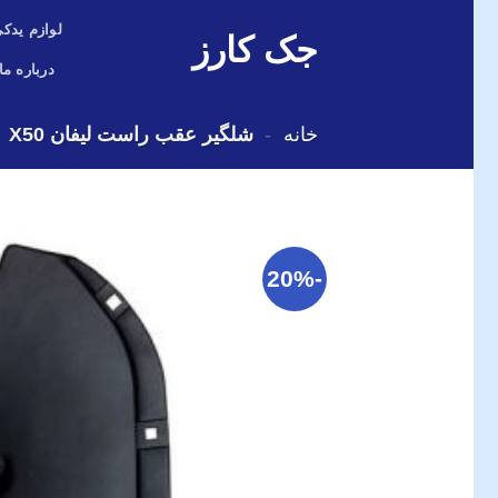
Skip
لوازم یدکی
جک کارز
to
content
درباره ما
خانه
-
شلگیر عقب راست لیفان X50
-20%