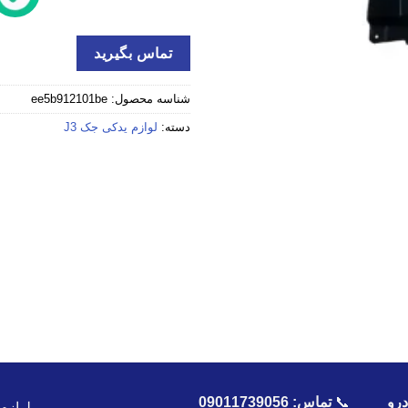
تماس بگیرید
شناسه محصول:
ee5b912101be
دسته:
لوازم یدکی جک J3
رو
📞
تماس:
09011739056
لوازم