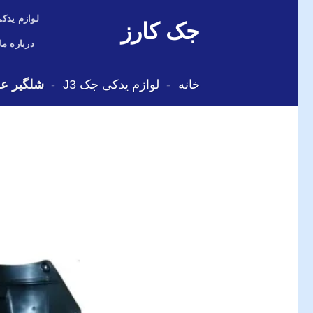
Skip
لوازم یدکی
جک کارز
to
content
درباره ما
خانه
-
لوازم یدکی جک J3
-
شلگیر عق