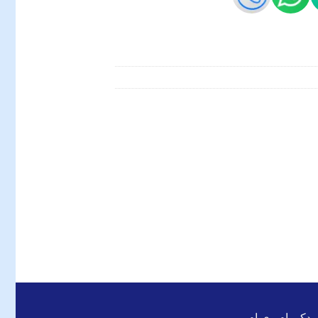
 یدکی ام وی ام