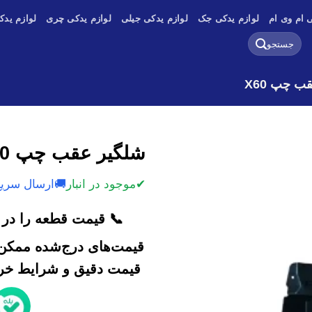
 ام وی ام
لوازم یدکی جک
لوازم یدکی جیلی
لوازم یدکی چری
لوازم یدک
جستجو
برای:
ب چپ X60
شلگیر عقب چپ x60
✔
موجود در انبار
🚚
ارسال سریع
📞 قیمت قطعه را در ک
قیمت‌های درج‌شده ممکن 
قیمت دقیق و شرایط خرید