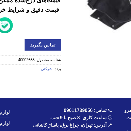
قیمت‌های درج‌شده ممکن 
قیمت دقیق و شرایط خرید
تماس بگیرید
شناسه محصول:
40002658
برند:
شرکتی
رو
📞
تماس:
09011739056
لوازم
یت
🕗
ساعت کاری: 8 صبح تا 9 شب
لوازم
📍
آدرس: تهران، چراغ برق، پاساژ کاشانی