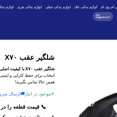
 ام وی ام
لوازم یدکی جک
لوازم یدکی جیلی
لوازم یدکی چری
لوازم یدک
جستجو
برای:
شلگیر عقب X۷۰
شلگیر عقب X۷۰ با کیفیت اصلی، وارداتی و استوک
انتخاب برای حفظ کارایی و ایمنی
همین حالا تماس بگیرید!
✔
موجود در انبار
🚚
ارسال سریع
📞 قیمت قطعه را در ک