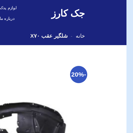
Skip
لوازم یدکی
جک کارز
to
content
درباره ما
خانه
-
شلگیر عقب X۷۰
-20%