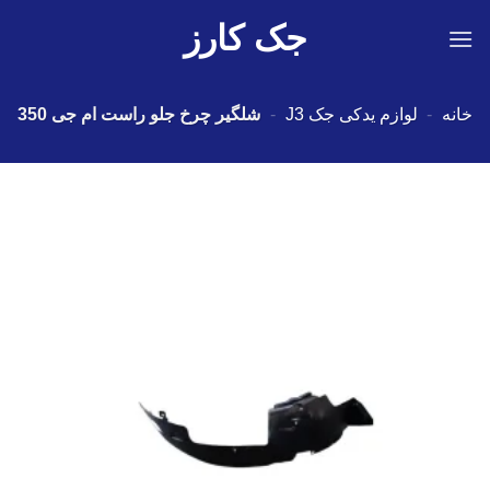
Ski
جک کارز
t
conten
خانه
-
لوازم یدکی جک J3
-
شلگیر چرخ جلو راست ام جی 350