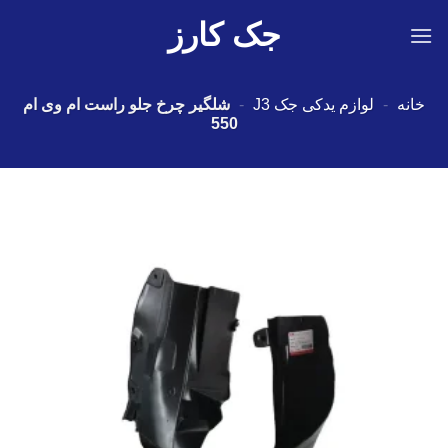
Ski
جک کارز
t
conten
خانه
-
لوازم یدکی جک J3
-
شلگیر چرخ جلو راست ام وی ام
550