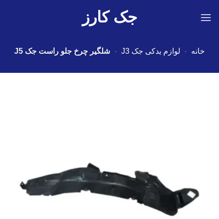
Ski
جک کارز
t
conten
خانه
-
لوازم یدکی جک J3
-
شلگیر چرخ جلو راست جک J5