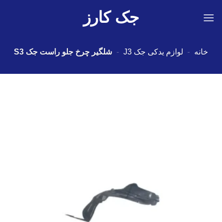
Ski
جک کارز
t
conten
خانه
-
لوازم یدکی جک J3
-
شلگیر چرخ جلو راست جک S3