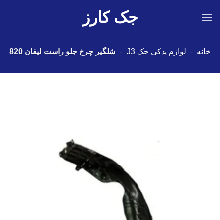
Ski
جک کارز
t
conten
خانه
-
لوازم یدکی جک J3
-
شلگیر چرخ جلو راست لیفان 820