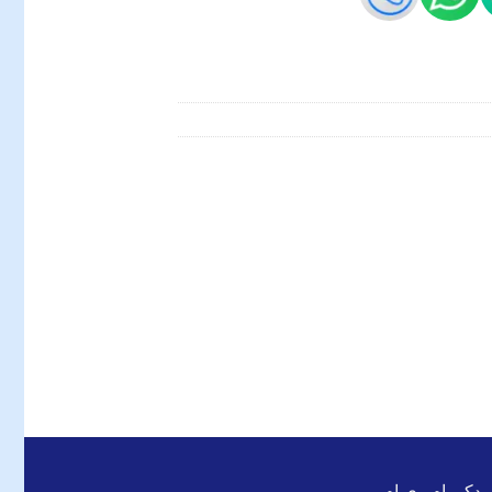
 یدکی ام وی ام