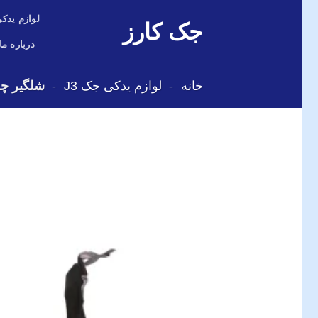
Skip
لوازم یدکی
جک کارز
to
content
درباره ما
خانه
-
لوازم یدکی جک J3
-
شلگیر چرخ جل