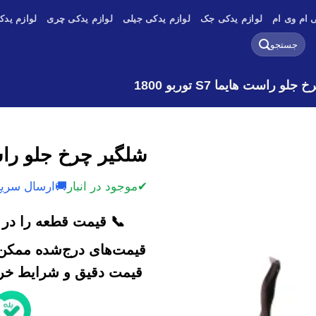
 ام وی ام
لوازم یدکی جک
لوازم یدکی جیلی
لوازم یدکی چری
لوازم یدک
جستجو
برای:
و راست هایما S7 توربو 1800
شلگیر چرخ جلو راست هایما 
✔
موجود در انبار
🚚
ارسال سریع
📞 قیمت قطعه را در ک
قیمت‌های درج‌شده ممکن 
قیمت دقیق و شرایط خرید