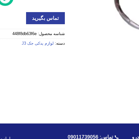
تماس بگیرید
شناسه محصول:
448f8db63f6e
دسته:
لوازم یدکی جک J3
رو
📞
تماس:
09011739056
لوازم