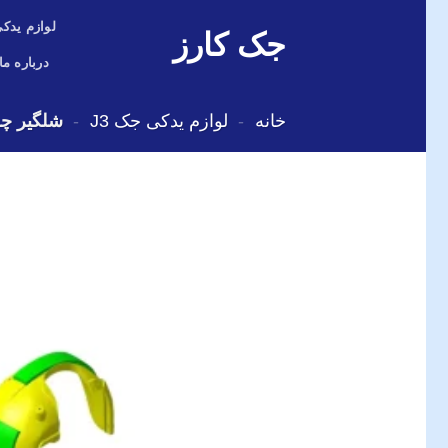
Skip
لوازم یدکی
جک کارز
to
content
درباره ما
خانه
-
لوازم یدکی جک J3
-
شلگیر چرخ 