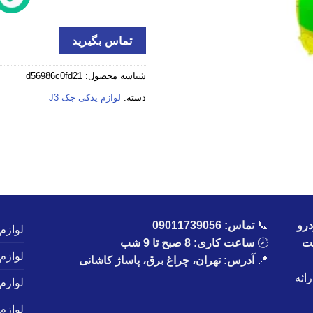
تماس بگیرید
شناسه محصول:
d56986c0fd21
دسته:
لوازم یدکی جک J3
رو
📞
تماس:
09011739056
لوازم
یت
🕗
ساعت کاری: 8 صبح تا 9 شب
لوازم
📍
آدرس: تهران، چراغ برق، پاساژ کاشانی
ائه
لوازم
لوازم