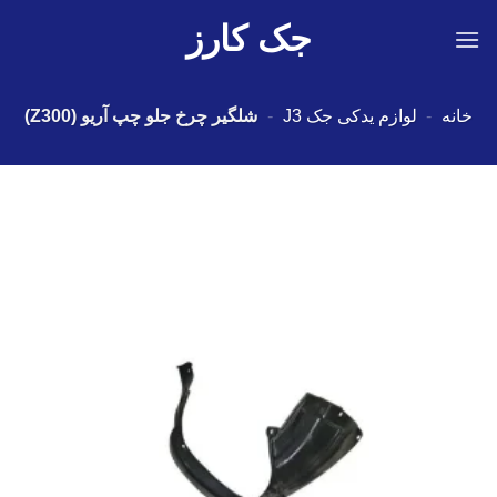
Ski
جک کارز
t
conten
خانه
-
لوازم یدکی جک J3
-
شلگیر چرخ جلو چپ آریو (Z300)