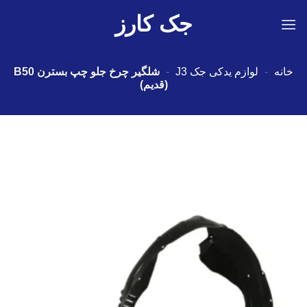
Ski
جک کارز
t
conten
خانه
-
لوازم یدکی جک J3
-
شلگیر چرخ جلو چپ بسترن B50
(قدیم)