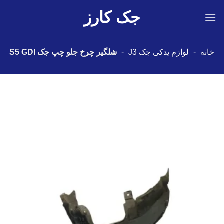
Ski
جک کارز
t
conten
خانه
-
لوازم یدکی جک J3
-
شلگیر چرخ جلو چپ جک S5 GDI