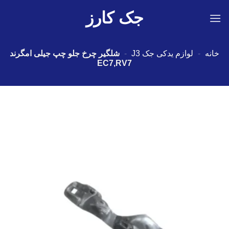
Ski
جک کارز
t
conten
خانه
-
لوازم یدکی جک J3
-
شلگیر چرخ جلو چپ جیلی امگرند
EC7,RV7