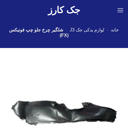
Ski
جک کارز
t
conten
خانه
-
لوازم یدکی جک J3
-
شلگیر چرخ جلو چپ فونیکس
(FX)