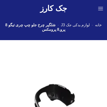
Ski
جک کارز
t
conten
خانه
-
لوازم یدکی جک J3
-
شلگیر چرخ جلو چپ چری تیگو 8
پرو,8 پرومکس