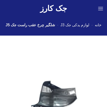
Ski
جک کارز
t
conten
خانه
-
لوازم یدکی جک J3
-
شلگیر چرخ عقب راست جک J5