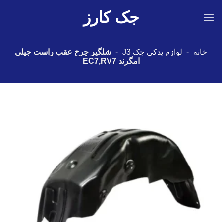
Ski
جک کارز
t
conten
خانه
-
لوازم یدکی جک J3
-
شلگیر چرخ عقب راست جیلی
امگرند EC7,RV7