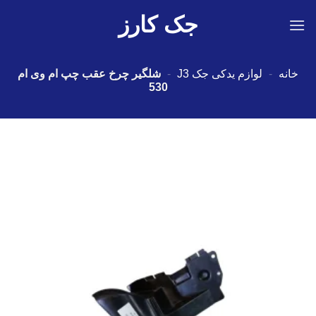
Ski
جک کارز
t
conten
خانه
-
لوازم یدکی جک J3
-
شلگیر چرخ عقب چپ ام وی ام
530