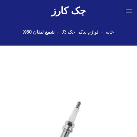
Ski
جک کارز
t
conten
خانه
-
لوازم یدکی جک J3
-
شمع لیفان X60