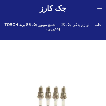
Ski
جک کارز
t
conten
خانه
-
لوازم یدکی جک J3
-
شمع موتور جک S5 برند TORCH
(4عددی)