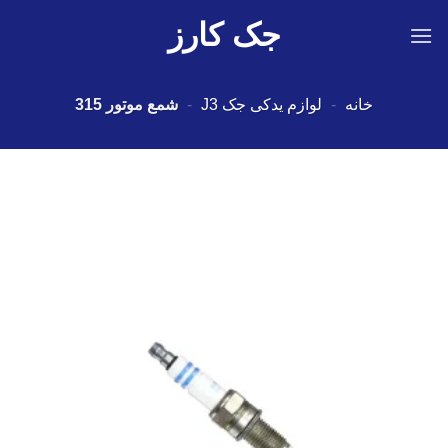
Ski
جک کارز
t
conten
خانه
-
لوازم یدکی جک J3
-
شمع موتور 315