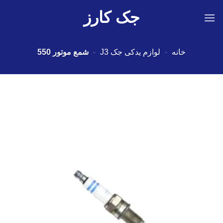
Ski
جک کارز
t
conten
خانه
-
لوازم یدکی جک J3
-
شمع موتور 550