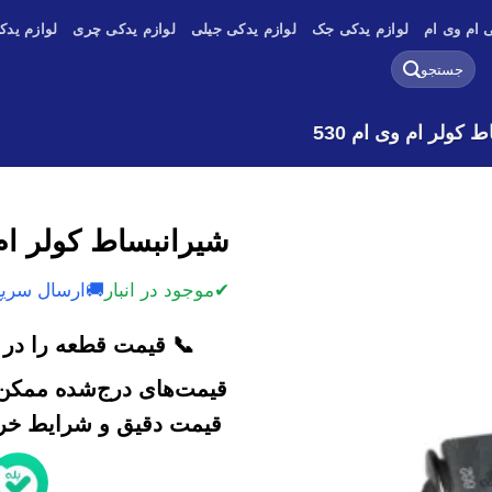
 ام وی ام
لوازم یدکی جک
لوازم یدکی جیلی
لوازم یدکی چری
لوازم یدک
جستجو
برای:
 کولر ام وی ام 530
شیرانبساط کولر ام و
✔
موجود در انبار
🚚
ارسال سریع
📞 قیمت قطعه را در ک
قیمت‌های درج‌شده ممکن 
قیمت دقیق و شرایط خرید