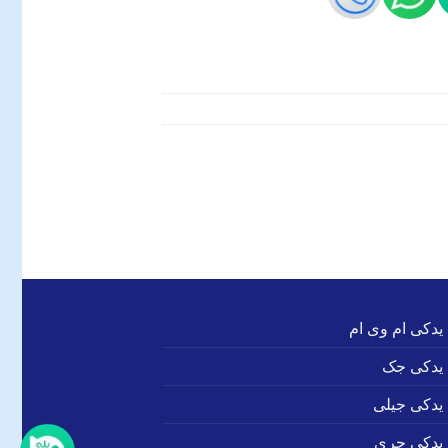
 یدکی ام وی ام
 یدکی جک
 یدکی جیلی
 یدکی چری