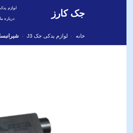
Skip
لوازم یدکی
جک کارز
to
content
درباره ما
خانه
-
لوازم یدکی جک J3
-
شیرانبساط