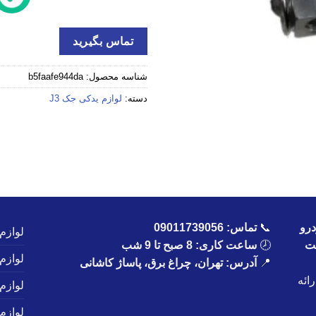
تماس بگیرید
شناسه محصول:
b5faafe944da
دسته:
لوازم یدکی جک J3
رو
📞
تماس:
09011739056
لوازم
یت
🕗
ساعت کاری: 8 صبح تا 9 شب
لوازم
📍
آدرس: تهران، چراغ برق، پاساژ کاشانی
ائه
لوازم
لوازم