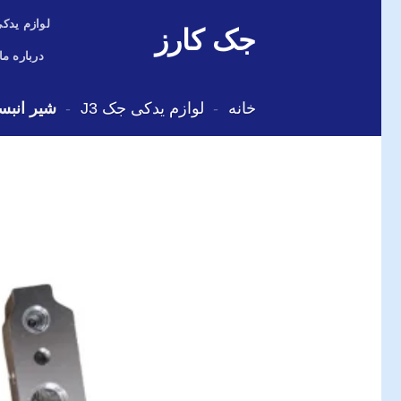
Skip
لوازم یدکی
جک کارز
to
content
درباره ما
خانه
-
لوازم یدکی جک J3
-
شیر انبساط