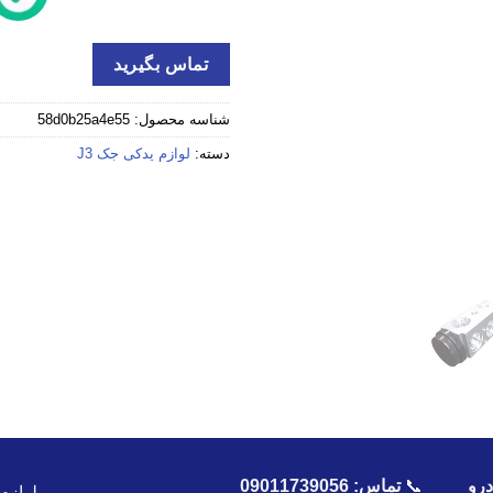
تماس بگیرید
شناسه محصول:
58d0b25a4e55
دسته:
لوازم یدکی جک J3
رو
📞
تماس:
09011739056
لوازم