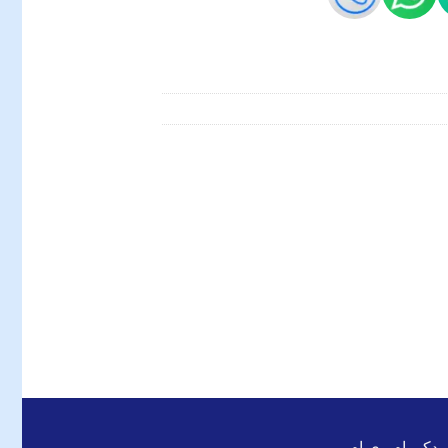
 یدکی ام وی ام