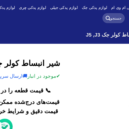
 ام وی ام
لوازم یدکی جک
لوازم یدکی جیلی
لوازم یدکی چری
لوازم یدک
جستجو
برای:
 کولر جک J5 ,J3
شیر انبساط کولر جک J3
✔
موجود در انبار
🚚
ارسال سریع
📞 قیمت قطعه را در ک
قیمت‌های درج‌شده ممکن 
قیمت دقیق و شرایط خرید