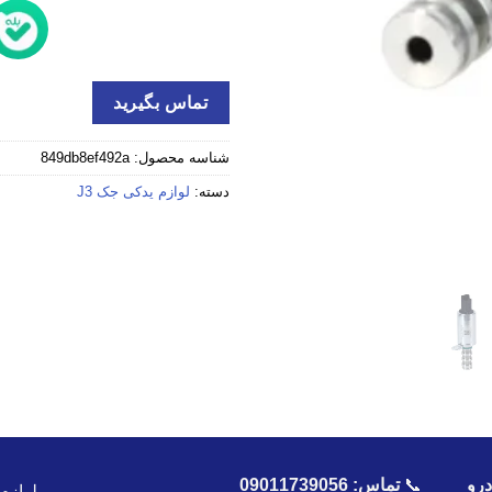
تماس بگیرید
شناسه محصول:
849db8ef492a
دسته:
لوازم یدکی جک J3
رو
📞
تماس:
09011739056
لوازم