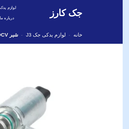
Skip
لوازم یدکی
جک کارز
to
content
درباره ما
خانه
-
لوازم یدکی جک J3
-
شیر OCV جک J5 دنده,S3 اتومات ,J4 اتومات