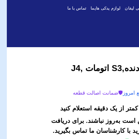
ی لیفان
لوازم یدکی هایما
تماس با ما
شیر OCV جک J5 دنده,S3 اتومات ,J4
 امروز
🛡️
ضمانت اصالت قطعه
متر از یک دقیقه استعلام کنید
است به‌روز نباشند. برای دریافت
 با کارشناسان ما تماس بگیرید.