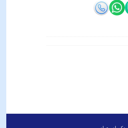
 یدکی ام وی ام