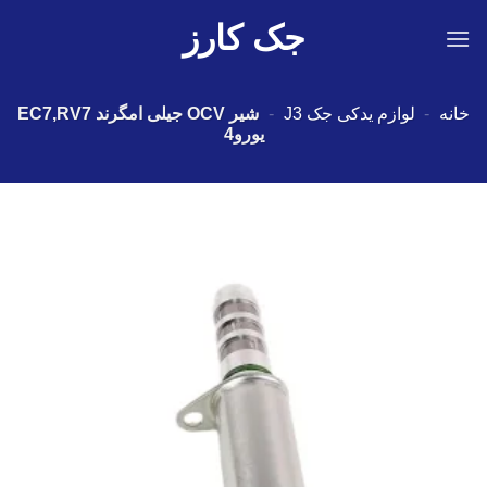
Ski
جک کارز
t
conten
خانه
-
لوازم یدکی جک J3
-
شیر OCV جیلی امگرند EC7,RV7
یورو4