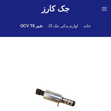
Ski
جک کارز
t
conten
خانه
-
لوازم یدکی جک J3
-
شیر OCV T8