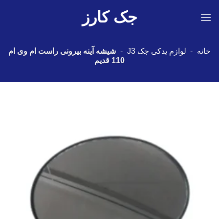
Ski
جک کارز
t
conten
خانه
-
لوازم یدکی جک J3
-
شیشه آینه بیرونی راست ام وی ام
110 قدیم