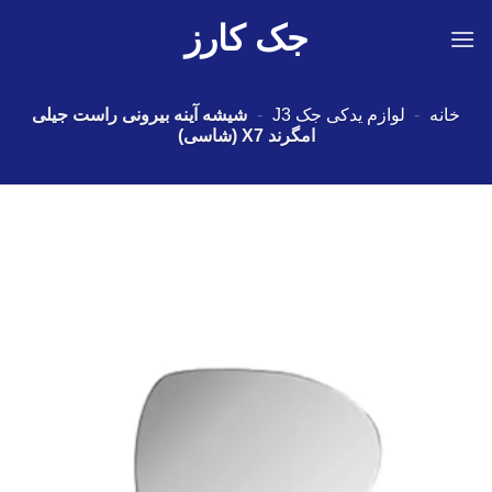
Ski
جک کارز
t
conten
خانه
-
لوازم یدکی جک J3
-
شیشه آینه بیرونی راست جیلی
امگرند X7 (شاسی)