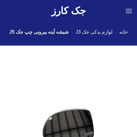
Ski
جک کارز
t
conten
خانه
-
لوازم یدکی جک J3
-
شیشه آینه بیرونی چپ جک J5