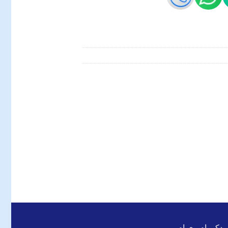
 یدکی ام وی ام