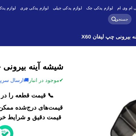
 ام وی ام
لوازم یدکی جک
لوازم یدکی جیلی
لوازم یدکی چری
لوازم یدک
جستجو
برای:
 بیرونی چپ لیفان X60
شیشه آینه بیرونی چپ
✔
موجود در انبار
🚚
ارسال سریع
📞 قیمت قطعه را در ک
قیمت‌های درج‌شده ممکن 
قیمت دقیق و شرایط خرید