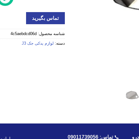
تماس بگیرید
شناسه محصول:
4c5aebdcd06d
دسته:
لوازم یدکی جک J3
رو
📞
تماس:
09011739056
لوازم