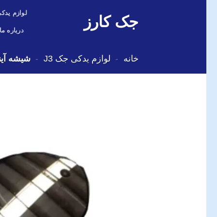
Skip
لوازم یدکی
جک کارز
to
content
درباره ما
خانه
-
لوازم یدکی جک J3
-
شیشه آینه