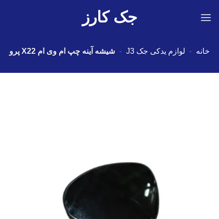
Ski
جک کارز
t
conten
خانه
-
لوازم یدکی جک J3
-
شیشه آینه چپ ام وی ام X22 پرو