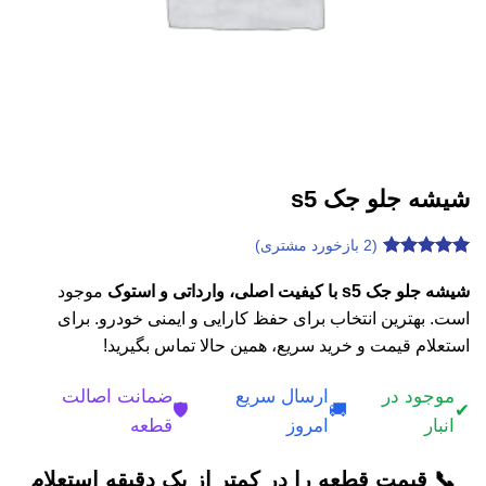
شیشه جلو جک s5
(
2
بازخورد مشتری)
2
امتیازدهی
4.95
از 5
شیشه جلو جک s5 با کیفیت اصلی، وارداتی و استوک
موجود
در
است. بهترین انتخاب برای حفظ کارایی و ایمنی خودرو. برای
امتیازدهی
مشتری
استعلام قیمت و خرید سریع، همین حالا تماس بگیرید!
موجود در
ارسال سریع
ضمانت اصالت
🛡️
🚚
✔
انبار
امروز
قطعه
📞 قیمت قطعه را در کمتر از یک دقیقه استعلام