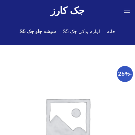
Ski
جک کارز
t
conten
خانه
-
لوازم یدکی جک S5
-
شیشه جلو جک S5
-25%