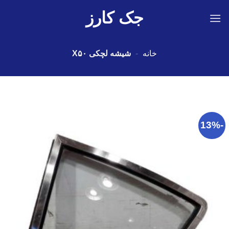
Ski
جک کارز
t
conten
خانه
-
شیشه لچکی X۵۰
-13%