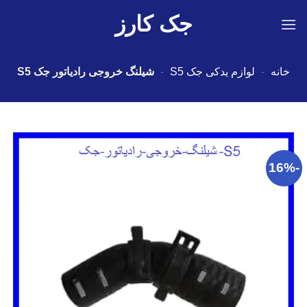
Ski
جک کارز
t
conten
خانه
-
لوازم یدکی جک S5
-
شیلنگ خروجی رادیاتور جک S5
-16%