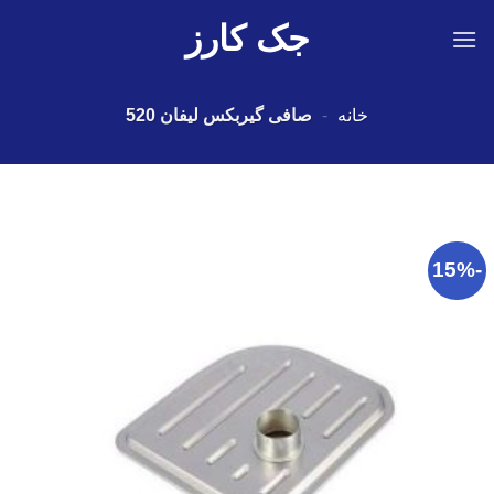
Ski
جک کارز
t
conten
خانه
-
صافی گیربکس لیفان 520
-15%