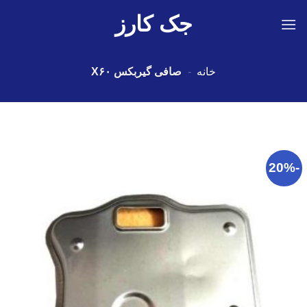
Ski
جک کارز
t
conten
خانه
-
صافی گیربکس X۶۰
-20%