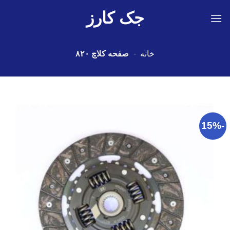
Ski
جک کارز
t
conten
خانه
-
صفحه کلاچ ۸۲۰
-15%