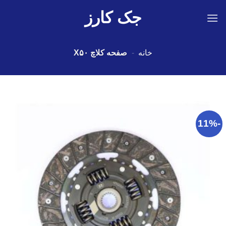
Ski
جک کارز
t
conten
خانه
-
صفحه کلاچ X۵۰
-11%