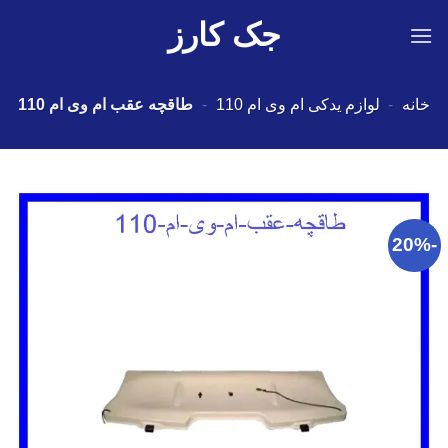
Ski
جک کارز
t
conten
خانه
-
لوازم یدکی ام وی ام 110
-
طاقچه عقب ام وی ام 110
-20%