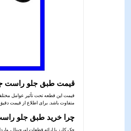
قیمت طبق جلو راست جک J3 امروز در بازار قطعا
متفاوت باشد. برای اطلاع از قیمت دقیق
چرا خرید طبق جلو راست جک J3 از جک کارز مطمئن‌تر
جک کارز با ارائه قطعات اورجینال، وار