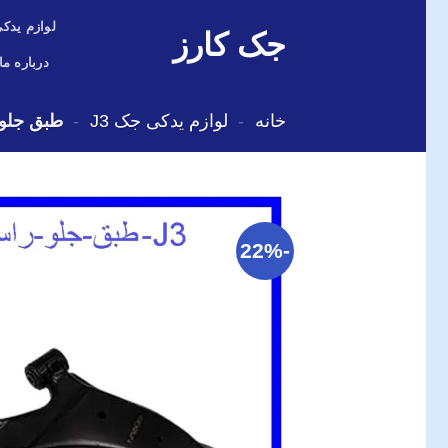
Skip
لوازم یدکی
جک کارز
to
content
درباره ما
خانه
-
لوازم یدکی جک J3
-
طبق جلو 
-22%