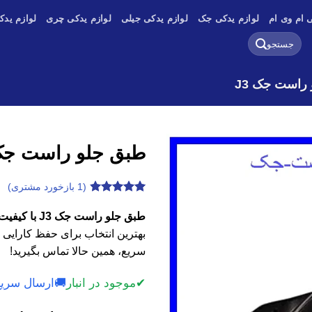
 ام وی ام
لوازم یدکی جک
لوازم یدکی جیلی
لوازم یدکی چری
لوازم یدک
جستجو
برای:
راست جک J3
طبق جلو راست جک 
(
1
بازخورد مشتری)
1
امتیازدهی
4.8
از 5
طبق جلو راست جک J3 با کیفیت اصلی، وارداتی و استوک
در
بهترین انتخاب برای حفظ کارایی 
امتیازدهی
مشتری
سریع، همین حالا تماس بگیرید!
✔
موجود در انبار
🚚
ارسال سریع