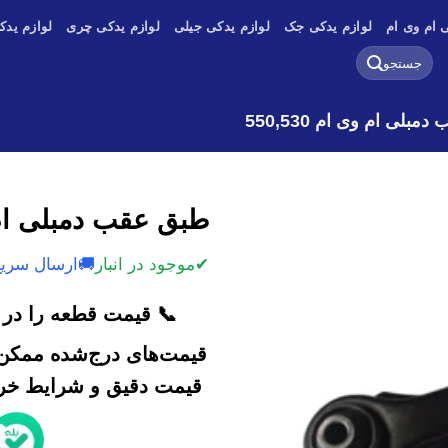
 ام وی ام
لوازم یدکی جک
لوازم یدکی جیلی
لوازم یدکی چری
لوازم یدک
جستجو
برای:
بلی ام وی ام 550,530
طبق عقب دمبلی ام وی ا
✔
موجود در انبار
🚚
ارسال سریع
📞 قیمت قطعه را در ک
قیمت‌های درج‌شده ممکن 
قیمت دقیق و شرایط خرید