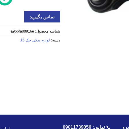
تماس بگیرید
شناسه محصول:
a9bbfa08916e
دسته:
لوازم یدکی جک J3
رو
📞
تماس:
09011739056
لوازم