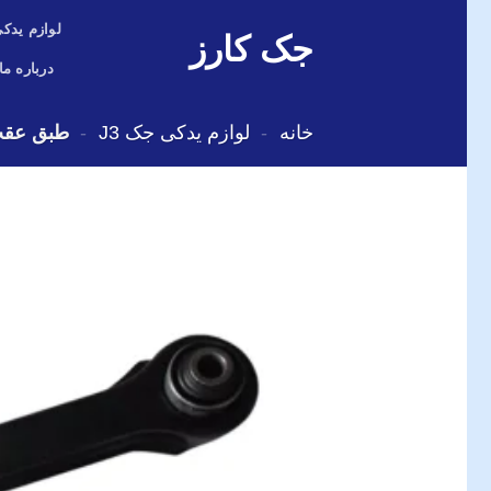
Skip
لوازم یدکی
جک کارز
to
content
درباره ما
خانه
-
لوازم یدکی جک J3
-
طبق عقب دم