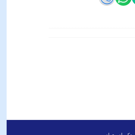
 یدکی ام وی ام