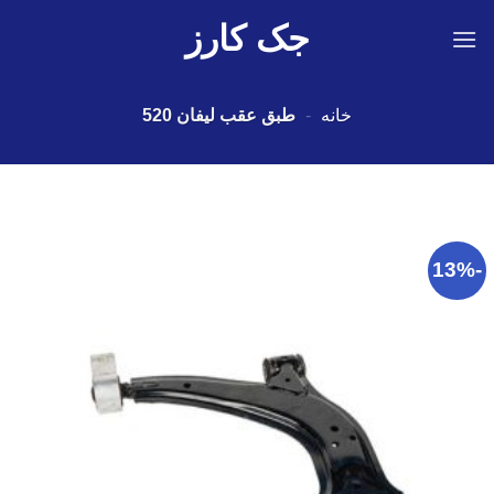
Ski
جک کارز
t
conten
خانه
-
طبق عقب لیفان 520
-13%